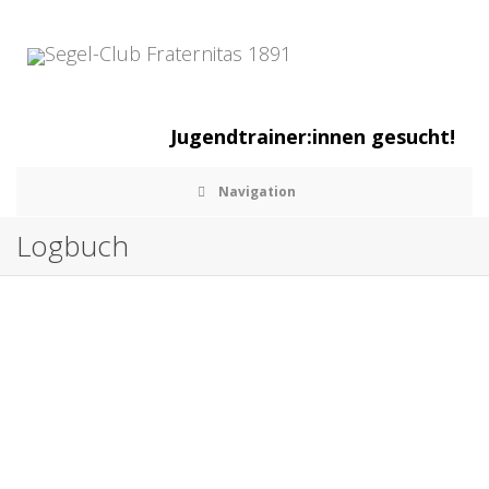
Jugendtrainer:innen gesucht!
Navigation
Logbuch
Tag der offenen Tür 2023
,
,
18. April 2023
Allgemein
Julia Koch
Weiterlesen
0
likes