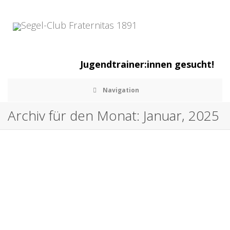
Jugendtrainer:innen gesucht!
Navigation
Archiv für den Monat: Januar, 2025
Captains-Table am 25.01.2025
,
,
28. Januar 2025
Allgemein
Thilo Lebski
Weiterlesen
2
likes