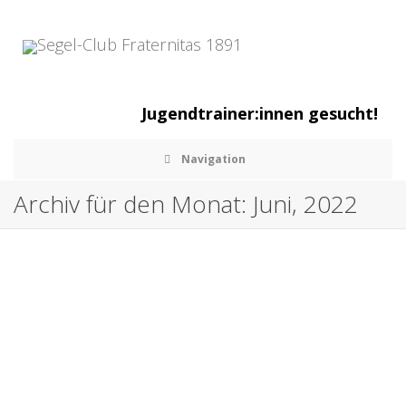
Jugendtrainer:innen gesucht!
Navigation
Archiv für den Monat: Juni, 2022
Fahrtenseglertreffen 2022 und
Langstreckenwettfahrt
,
,
2. Juni 2022
Allgemein
Julia Koch