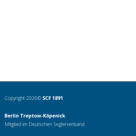
Am 27.8.2022 haben wir das Vergnügen, im SCF 1891 das
Fahrtenseglertreffen 2022 ausrichten zu dürfen — wir
freuen uns...
Weiterlesen
3
likes
Copyright 2026©
SCF 1891
Berlin Treptow-Köpenick
Mitglied im Deutschen Seglerverband