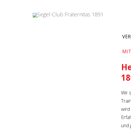
VER
MIT
He
18
Wir 
Trai
wird
Erfa
und 