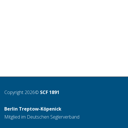
Am 13. Januar hatte unser Verein die Ehre den
Neujahrsempfang des Reviers Dahme 2018 ausrichten zu
dürfen. Die immer...
Weiterlesen
1
like
Copyright 2026©
SCF 1891
Berlin Treptow-Köpenick
Mitglied im Deutschen Seglerverband