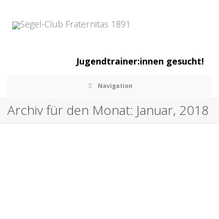
Jugendtrainer:innen gesucht!
Navigation
Archiv für den Monat: Januar, 2018
Neujahrsempfang des Reviers Dahme beim
SC Fraternitas
,
,
15. Januar 2018
Allgemein
Tina Wieczorek