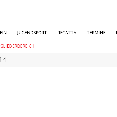
EIN
JUGENDSPORT
REGATTA
TERMINE
GLIEDERBEREICH
014
n Youth Championship in Italien mit Fabian Kasüske
,
,
22. Juli 2014
Jugendsport
lbrecht
. Juli fand der European Youth Championchip in Torbole – Italien – satt.
üske ersegelte sich einen...
Weiterlesen