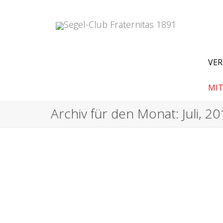
VER
MIT
Archiv für den Monat: Juli, 2
Europea
Madeleine.A
Vom 12.-19
Fabian Kas
0
likes