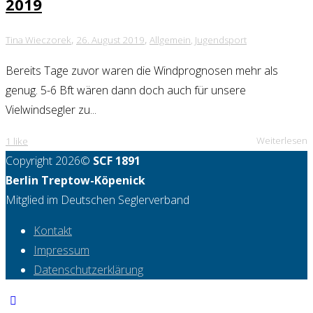
2019
,
,
Tina Wieczorek
26. August 2019
Allgemein
,
Jugendsport
Bereits Tage zuvor waren die Windprognosen mehr als
genug. 5-6 Bft wären dann doch auch für unsere
Vielwindsegler zu...
Weiterlesen
1
like
Copyright 2026©
SCF 1891
Berlin Treptow-Köpenick
Mitglied im Deutschen Seglerverband
Kontakt
Impressum
Datenschutzerklärung