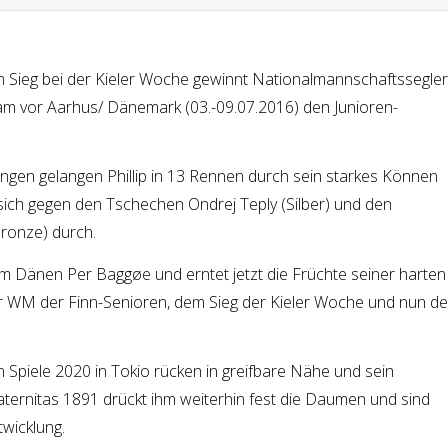
Sieg bei der Kieler Woche gewinnt Nationalmannschaftssegler
Team vor Aarhus/ Dänemark (03.-09.07.2016) den Junioren-
ngen gelangen Phillip in 13 Rennen durch sein starkes Können
sich gegen den Tschechen Ondrej Teply (Silber) und den
ronze) durch.
 dem Dänen Per Baggøe und erntet jetzt die Früchte seiner harten
der WM der Finn-Senioren, dem Sieg der Kieler Woche und nun d
 Spiele 2020 in Tokio rücken in greifbare Nähe und sein
aternitas 1891 drückt ihm weiterhin fest die Daumen und sind
twicklung.