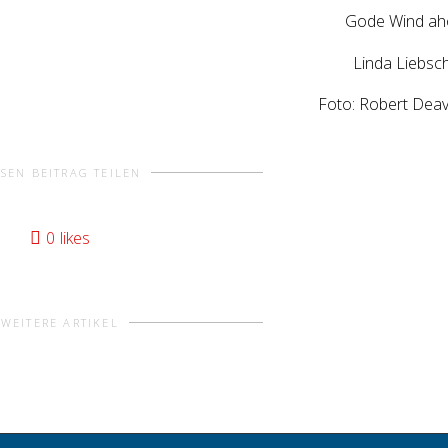
Gode Wind aho
Linda Liebsc
Foto: Robert Dea
ESEN BEITRAG TEILEN
0
likes
WEITERE ARTIKEL