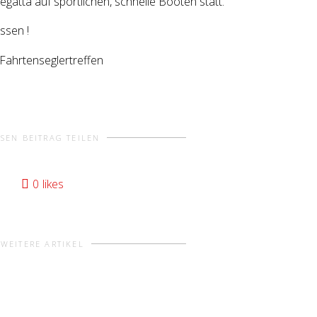
egatta auf sportlichen, schnelle Booten statt.
ssen !
Fahrtenseglertreffen
ESEN BEITRAG TEILEN
0
likes
WEITERE ARTIKEL