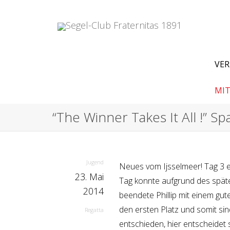
VER
MIT
“The Winner Takes It All !” S
Jugend
Neues vom Ijsselmeer! Tag 3 
23. Mai
Tag konnte aufgrund des spät
2014
beendete Phillip mit einem gut
den ersten Platz und somit sin
Regatta
entschieden, hier entscheidet 