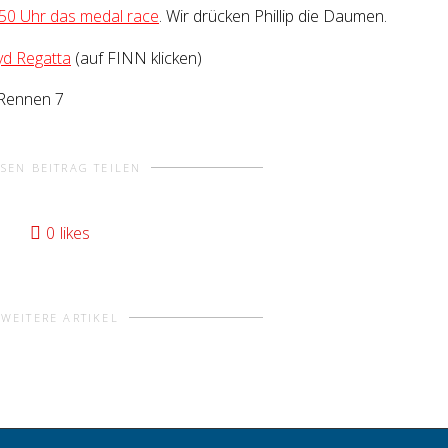
50 Uhr das medal race
.
Wir drücken Phillip die Daumen.
yd Regatta
(auf FINN klicken)
Rennen 7
ESEN BEITRAG TEILEN
0
likes
WEITERE ARTIKEL