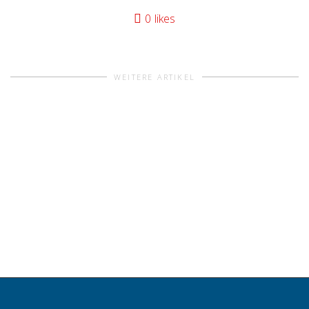
0
likes
WEITERE ARTIKEL