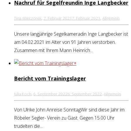
Nachruf für Segelfreundin Inge Langbecker
,
,
Tina Wieczorek
7. Februar 2021
7. Februar 2021
Allgemein
Unsere langjährige Segelkameradin Inge Langbecker ist
am 04.02.2021 im Alter von 91 Jahren verstorben.
Zusammen mit Ihrem Mann Heinrich...
+
Bericht vom Trainingslager
,
,
Julia Koch
6. September 2022
6. September 2022
Allgemein
Von Ulrike John Anreise SonntagWir sind diese Jahr im
Röbeler Segler- Verein zu Gast. Gegen 15.00 Uhr
trudelten die...