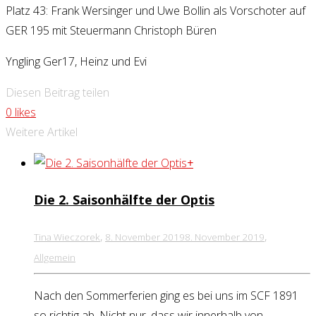
Platz 43: Frank Wersinger und Uwe Bollin als Vorschoter auf
GER 195 mit Steuermann Christoph Büren
Yngling Ger17, Heinz und Evi
Diesen Beitrag teilen
0
likes
Weitere Artikel
+
Die 2. Saisonhälfte der Optis
,
,
Tina Wieczorek
8. November 2019
8. November 2019
Allgemein
Nach den Sommerferien ging es bei uns im SCF 1891
so richtig ab. Nicht nur, dass wir innerhalb von...