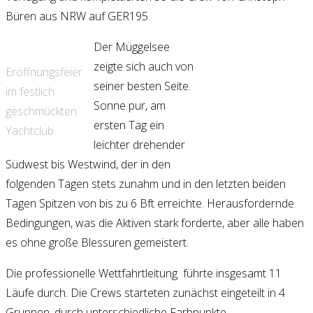
Büren aus NRW auf GER195.
Der Müggelsee
zeigte sich auch von
Eröffnungsfeier
mmmmmmmmHallo
seiner besten Seite.
im festlich
hier muss ganz viel
Sonne pur, am
geschmückten
Text als
ersten Tag ein
Yachtclub
Platzhawegen tut
leichter drehender
er das
Südwest bis Westwind, der in den
folgenden Tagen stets zunahm und in den letzten beiden
Tagen Spitzen von bis zu 6 Bft erreichte. Herausfordernde
Bedingungen, was die Aktiven stark forderte, aber alle haben
es ohne große Blessuren gemeistert.
Die professionelle Wettfahrtleitung führte insgesamt 11
Läufe durch. Die Crews starteten zunächst eingeteilt in 4
Gruppen, durch unterschiedliche Farbpunkte