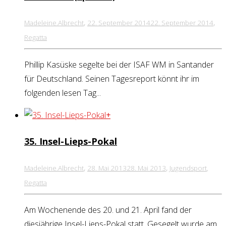
,
,
Madeleine.Albrecht
22. September 2014
22. September 2014
Regatta
Phillip Kasüske segelte bei der ISAF WM in Santander
für Deutschland. Seinen Tagesreport könnt ihr im
folgenden lesen Tag...
+
35. Insel-Lieps-Pokal
,
,
Madeleine.Albrecht
28. Mai 2013
28. Mai 2013
Jugendsport
,
Regatta
Am Wochenende des 20. und 21. April fand der
diesjährige Insel-Lieps-Pokal statt. Gesegelt wurde am