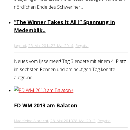
nördlichen Ende des Schweriner...
“The Winner Takes It All !” Spannung in
Medemblik..
,
,
Jugend
23. Mai 2014
23. Mai 2014
Regatta
Neues vom Ijsselmeer! Tag 3 endete mit einem 4. Platz
im sechsten Rennen und am heutigen Tag konnte
aufgrund...
+
FD WM 2013 am Balaton
,
,
Madeleine.Albrecht
28. Mai 2013
28. Mai 2013
Regatta