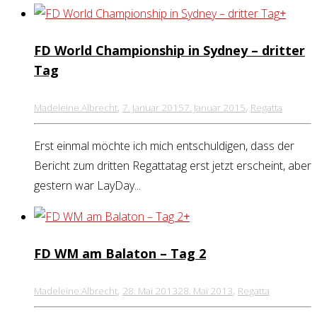
+
FD World Championship in Sydney – dritter
Tag
,
,
Madeleine.Albrecht
7. Januar 2015
7. Januar 2015
Regatta
Erst einmal möchte ich mich entschuldigen, dass der
Bericht zum dritten Regattatag erst jetzt erscheint, aber
gestern war LayDay...
+
FD WM am Balaton – Tag 2
,
,
Madeleine.Albrecht
28. Mai 2013
28. Mai 2013
Regatta