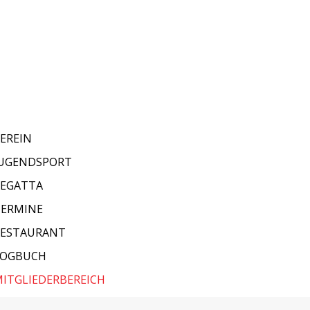
EREIN
JUGENDSPORT
REGATTA
TERMINE
RESTAURANT
LOGBUCH
ITGLIEDERBEREICH