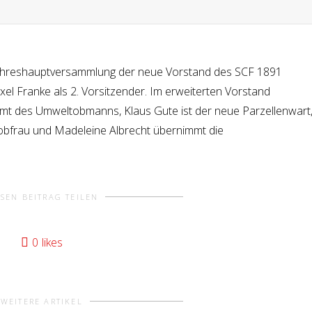
Jahreshauptversammlung der neue Vorstand des SCF 1891
xel Franke als 2. Vorsitzender. Im erweiterten Vorstand
t des Umweltobmanns, Klaus Gute ist der neue Parzellenwart
robfrau und Madeleine Albrecht übernimmt die
ESEN BEITRAG TEILEN
0
likes
WEITERE ARTIKEL