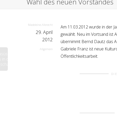
Wahl des neuen Vorstandes
Madeleine.Albrecht
Am 11.03.2012 wurde in der 
29. April
gewählt. Neu im Vortsand ist A
2012
übernimmt Bernd Dautz das Am
Gabriele Franz ist neue Kultu
Allgemein
Kasüske
Öffentlichkeitsarbeit.
 in die
schaft
DI