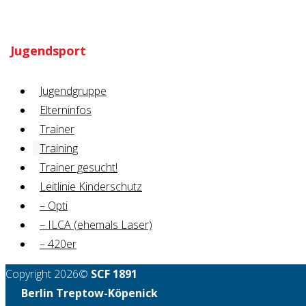
Jugendsport
Jugendgruppe
Elterninfos
Trainer
Training
Trainer gesucht!
Leitlinie Kinderschutz
– Opti
– ILCA (ehemals Laser)
– 420er
Copyright 2026©
SCF 1891
Berlin Treptow-Köpenick