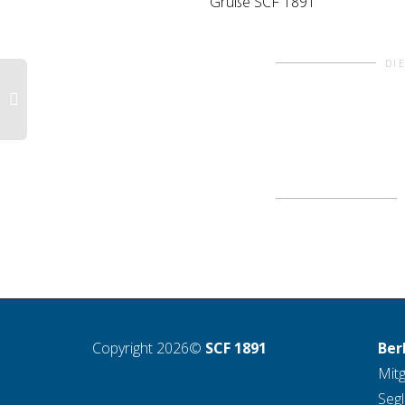
Grüße SCF 1891
DI
Copyright 2026©
SCF 1891
Ber
Mitg
Seg