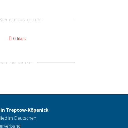
ESEN BEITRAG TEILEN
0
likes
WEITERE ARTIKEL
lin Treptow-Köpenick
lied im Deutschen
lerverband