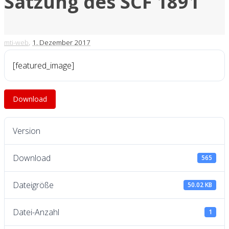
Satzung des SCF 1891
,
mti-web
1. Dezember 2017
[featured_image]
Download
Version
Download
565
Dateigröße
50.02 KB
Datei-Anzahl
1