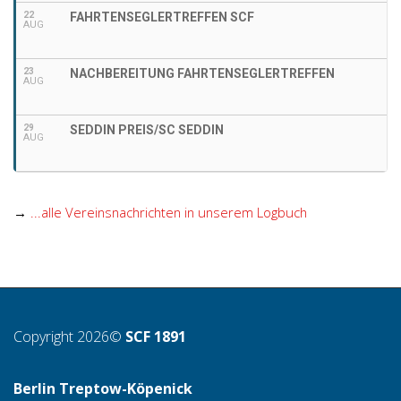
22
FAHRTENSEGLERTREFFEN SCF
AUG
23
NACHBEREITUNG FAHRTENSEGLERTREFFEN
AUG
29
SEDDIN PREIS/SC SEDDIN
AUG
→
...alle Vereinsnachrichten in unserem Logbuch
Copyright 2026©
SCF 1891
Berlin Treptow-Köpenick