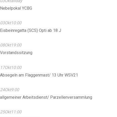
03
Okt
allday
Nebelpokal YCBG
03
Okt
10:00
Eisbeinregatta (SCS) Opti ab 18 J
08
Okt
19:00
Vorstandssitzung
17
Okt
10:00
Absegeln am Flaggenmast/ 13 Uhr WSV21
24
Okt
9:00
allgemeiner Arbeitsdienst/ Parzellenversammlung
25
Okt
11:00