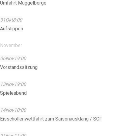
Umfahrt Müggelberge
31
Okt
8:00
Aufslippen
November
06
Nov
19:00
Vorstandssitzung
13
Nov
19:00
Spieleabend
14
Nov
10:00
Eisschollenwettfahrt zum Saisonausklang / SCF
21
Nov
11:00