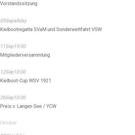
Vorstandssitzung
05
Sep
allday
Kielbootregatta SVaM und Sonderwettfahrt VSW
11
Sep
19:00
Mitgliederversammlung
12
Sep
10:00
Kielboot-Cup WSV 1921
26
Sep
10:00
Preis v. Langen See / YCW
Oktober