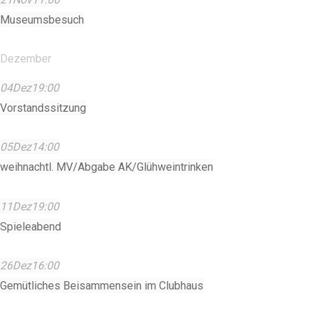
Museumsbesuch
Dezember
04
Dez
19:00
Vorstandssitzung
05
Dez
14:00
weihnachtl. MV/Abgabe AK/Glühweintrinken
11
Dez
19:00
Spieleabend
26
Dez
16:00
Gemütliches Beisammensein im Clubhaus