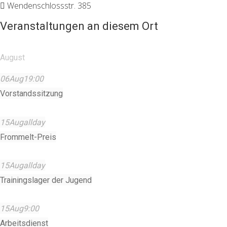
Wendenschlossstr. 385
Veranstaltungen an diesem Ort
August
06
Aug
19:00
Vorstandssitzung
15
Aug
allday
Frommelt-Preis
15
Aug
allday
Trainingslager der Jugend
15
Aug
9:00
Arbeitsdienst